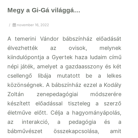
Megy a Gi-Gá világgá…
/
november 16, 2022
A temerini Vándor bábszínház előadását
élvezhették az ovisok, melynek
kiindulópontja a Gyertek haza ludaim című
népi játék, amelyet a gazdaasszony és két
csellengő libája mutatott be a lelkes
közönségnek. A bábszínház ezzel a Kodály
Zoltán zenepedagógiai módszerére
készített előadással tiszteleg a szerző
életműve előtt. Célja a hagyományápolás,
az interakció, a pedagógia és a
bábművészet összekapcsolása, amit