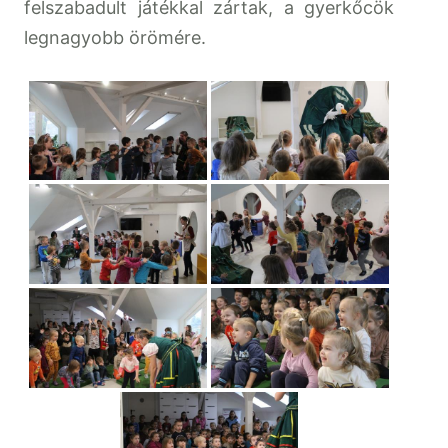
felszabadult játékkal zártak, a gyerkőcök
legnagyobb örömére.