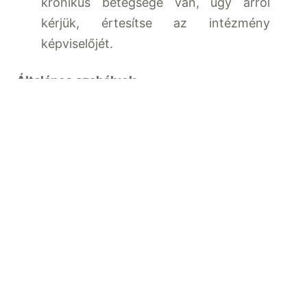
krónikus betegsége van, úgy arról
kérjük, értesítse az intézmény
képviselőjét.
Általános szabályok
Az óvoda bejáratát 8:00-tól 11:30-ig
valamint 12:30-14:30-ig zárva tartjuk.
Ezen időszak alatt csengetéssel lehet
az intézménybe bejutni.
A szülők kötelesek a szerződésben
foglaltaknak eleget tenni (fizetési
kötelezettségeik, munkaidő betartása,
behozni a szükséges dolgokat).
Az intézmény dolgozóival, a
gyermekekkel és a többi szülővel, az