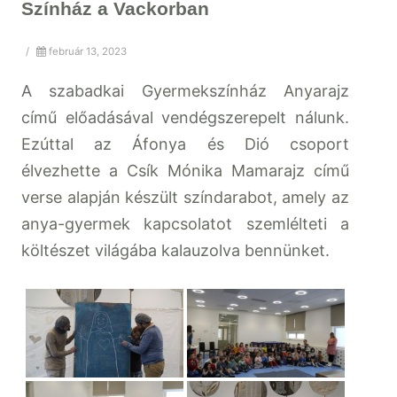
Színház a Vackorban
/
február 13, 2023
A szabadkai Gyermekszínház Anyarajz
című előadásával vendégszerepelt nálunk.
Ezúttal az Áfonya és Dió csoport
élvezhette a Csík Mónika Mamarajz című
verse alapján készült színdarabot, amely az
anya-gyermek kapcsolatot szemlélteti a
költészet világába kalauzolva bennünket.