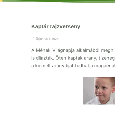
Kaptár rajzverseny
/
június 1, 2024
A Méhek Világnapja alkalmából meghi
is díjazták. Öten kaptak arany, tizen
a kiemelt aranydíjat tudhatja magáéna