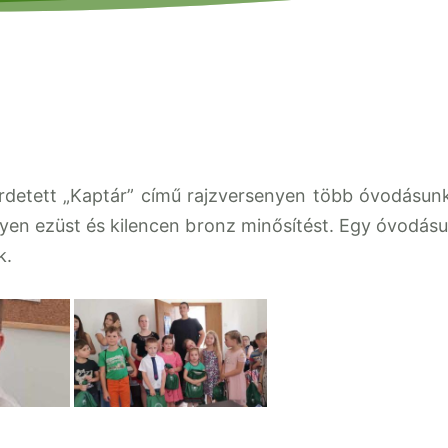
rdetett „Kaptár” című rajzversenyen több óvodásun
egyen ezüst és kilencen bronz minősítést. Egy óvodás
k.