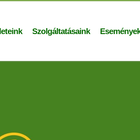
eteink
Szolgáltatásaink
Eseménye