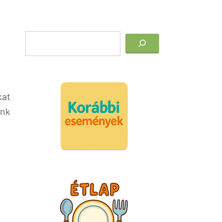
Keresés
kat
unk