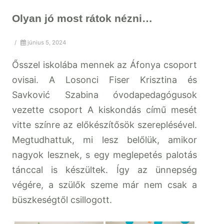
Olyan jó most rátok nézni…
/
június 5, 2024
Ősszel iskolába mennek az Áfonya csoport
ovisai. A Losonci Fiser Krisztina és
Savković Szabina óvodapedagógusok
vezette csoport A kiskondás című mesét
vitte színre az előkészítősök szereplésével.
Megtudhattuk, mi lesz belőlük, amikor
nagyok lesznek, s egy meglepetés palotás
tánccal is készültek. Így az ünnepség
végére, a szülők szeme már nem csak a
büszkeségtől csillogott.