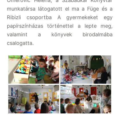
Omerović Heléna, a Szabadkai Könyvtár
munkatársa látogatott el ma a Füge és a
Ribizli csoportba A gyermekeket egy
papírszínházas történettel a lepte meg,
valamint a könyvek birodalmába
csalogatta.