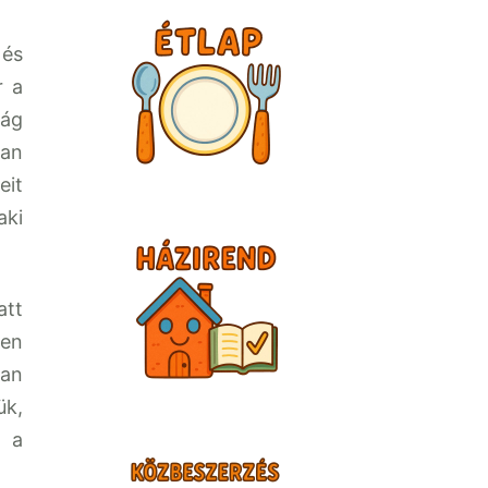
 és
r a
ság
óan
eit
aki
att
yen
ban
ük,
k a