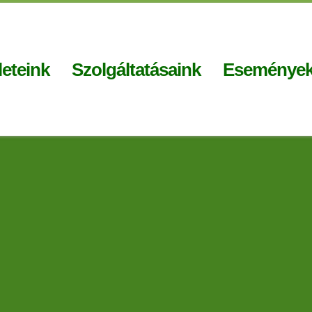
eteink
Szolgáltatásaink
Eseménye