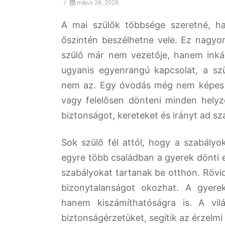
/
május 26, 2026
A mai szülők többsége szeretné, h
őszintén beszélhetne vele. Ez nagyo
szülő már nem vezetője, hanem inká
ugyanis egyenrangú kapcsolat, a sz
nem az. Egy óvodás még nem képes á
vagy felelősen dönteni minden helyz
biztonságot, kereteket és irányt ad s
Sok szülő fél attól, hogy a szabályo
egyre több családban a gyerek dönti e
szabályokat tartanak be otthon. Röv
bizonytalanságot okozhat. A gyere
hanem kiszámíthatóságra is. A vil
biztonságérzetüket, segítik az érzelmi