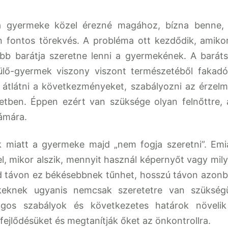
a gyermeke közel érezné magához, bízna benne,
n fontos törekvés. A probléma ott kezdődik, amiko
bb barátja szeretne lenni a gyermekének. A barát
ülő-gyermek viszony viszont természetéből fakad
tlátni a következményeket, szabályozni az érzelm
etben. Éppen ezért van szüksége olyan felnőttre, 
zámára.
k miatt a gyermeke majd „nem fogja szeretni”. Emi
l, mikor alszik, mennyit használ képernyőt vagy mil
id távon ez békésebbnek tűnhet, hosszú távon azon
keknek ugyanis nemcsak szeretetre van szükség
ágos szabályok és következetes határok növeli
 fejlődésüket és megtanítják őket az önkontrollra.