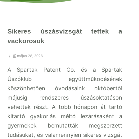
Sikeres úszásvizsgát tettek a
vackorosok
/
május 28, 2026
A Spartak Patent Co. és a Spartak
Úszóklub együttműködésének
köszönhetően óvodásaink októbertől
májusig rendszeres úszásoktatáson
vehettek részt. A több hónapon át tartó
kitartó gyakorlás méltó lezárásaként a
gyermekek bemutatták megszerzett
tudásukat, és valamennyien sikeres vizsgát