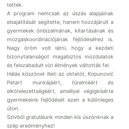
tettek.
A program nemcsak az úszás alapjainak
elsajátítását segítette, hanem hozzájárult a
gyermekek önbizalmának, kitartásának és
mozgáskoordinációjának fejlődéséhez is.
Nagy öröm volt látni, hogy a kezdeti
bizonytalanságot magabiztos mozdulatok
és felszabadult vízi élmények váltották fel.
Hálás köszönet illeti az oktatót, Kopunović
Petart munkájáért, türelméért és
elkötelezettségéért, amellyel végigkísérte
gyermekeink fejlődését ezen a különleges
úton.
Szívből gratulálunk minden kis úszónknak a
szép eredményhez!