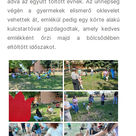
adva az együtt töltött évnek. Az ünnepség
végén a gyermekek elismerő oklevelet
vehettek át, emlékül pedig egy körte alakú
kulcstartóval gazdagodtak, amely kedves
emlékként őrzi majd a bölcsődében
eltöltött időszakot.