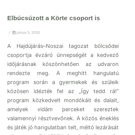
Elbúcsúzott a Körte csoport is
/
június 5, 2026
A Hajdújárás–Noszai tagozat bölcsődei
csoportja évzáró ünnepségét a kedvező
időjárásnak köszönhetően az udvaron
rendezte meg. A meghitt hangulatú
program során a gyermekek és szüleik
közösen idézték fel az „Így tedd rá!”
program közkedvelt mondókáit és dalait,
amelyek vidám perceket szereztek
valamennyi résztvevőnek. A közös éneklés
és játék jó hangulatban telt, méltó lezárását