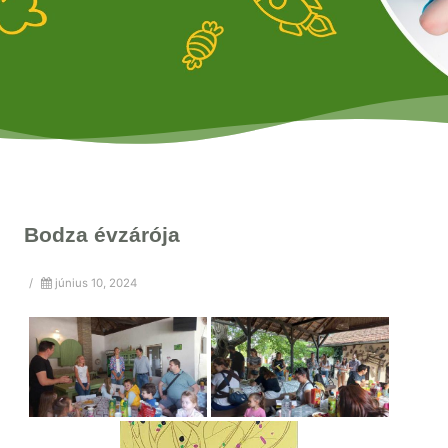
Bodza évzárója
/
június 10, 2024