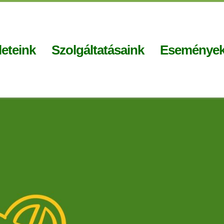
eteink
Szolgáltatásaink
Eseménye