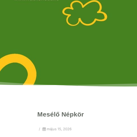
Mesélő Népkör
/
május 15, 2026